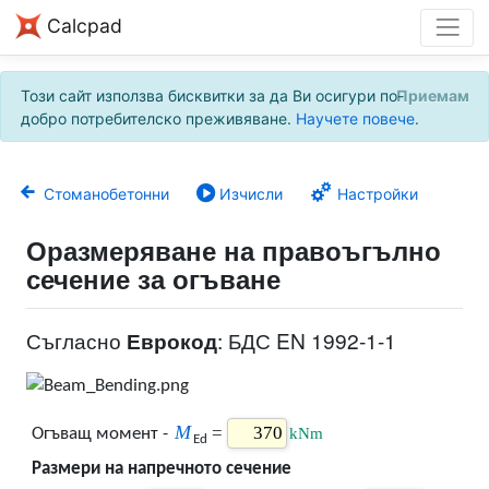
Calcpad
Този сайт използва бисквитки за да Ви осигури по-
Приемам
добро потребителско преживяване.
Научете повече
.
Стоманобетонни
Изчисли
Настройки
Оразмеряване на правоъгълно
сечение за огъване
Съгласно
Еврокод
: БДС EN 1992-1-1
M
=
kNm
Огъващ момент -
Ed
Размери на напречното сечение