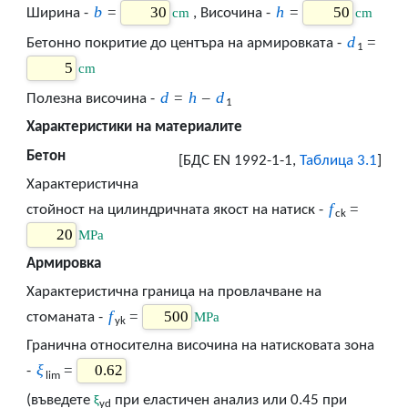
b
h
=
=
cm
cm
Ширина -
, Височина -
d
=
Бетонно покритие до центъра на армировката -
1
cm
d
h
d
=
–
Полезна височина -
1
Характеристики на материалите
Бетон
[БДС EN 1992-1-1,
Таблица 3.1
]
Характеристична
f
=
стойност на цилиндричната якост на натиск -
ck
MPa
Армировка
Характеристична граница на провлачване на
f
=
MPa
стоманата -
yk
Гранична относителна височина на натисковата зона
ξ
=
-
lim
(въведете
при еластичен анализ или 0.45 при
ξ
yd